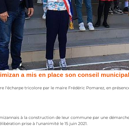
mizan a mis en place son conseil municipal
ttre l'écharpe tricolore par le maire Frédéric Pomarez, en prése
imizannais à la construction de leur commune par une démarche p
ibération prise à l'unanimité le 15 juin 2021.