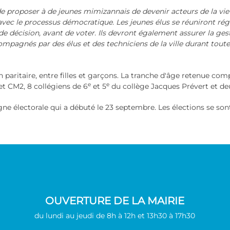
 de proposer à de jeunes mimizannais de devenir acteurs de la vi
 avec le processus démocratique. Les jeunes élus se réuniront r
se de décision, avant de voter. Ils devront également assurer la g
compagnés par des élus et des techniciens de la ville durant tout
aritaire, entre filles et garçons. La tranche d'âge retenue comp
e
e
 et CM2, 8 collégiens de 6
et 5
du collège Jacques Prévert et deu
ne électorale qui a débuté le 23 septembre. Les élections se son
OUVERTURE DE LA MAIRIE
du lundi au jeudi de 8h à 12h et 13h30 à 17h30