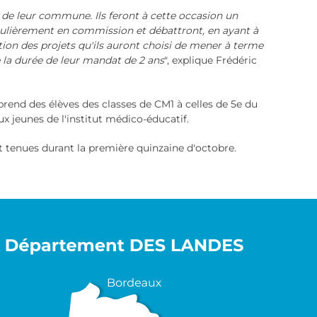
e de leur commune. Ils feront à cette occasion un
égulièrement en commission et débattront, en ayant à
estion des projets qu'ils auront choisi de mener à terme
e la durée de leur mandat de 2 ans
", explique Frédéric
rend des élèves des classes de CM1 à celles de 5e du
x jeunes de l'institut médico-éducatif.
t tenues durant la première quinzaine d'octobre.