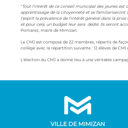
"
Tout l'intérêt de ce conseil municipal des jeunes est
apprentissage de la citoyenneté et se familiariseront
l'esprit la prévalence de l'intérêt général dans la pri
et pour cela, un budget leur sera dédié. Ils seront ac
Pomarez, maire de Mimizan.
Le CMJ est composé de 22 membres, répartis de façon p
collège avec la répartition suivante : 12 élèves de CM1
L'élection du CMJ a donné lieu à une véritable campag
VILLE DE MIMIZAN